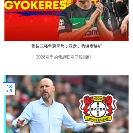
葡超三强争冠局势：亚盘走势深度解析
2026赛季的葡超联赛已经踢到 [...]
13
3 月