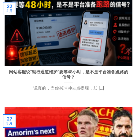
22
4 月
网站客服说“银行通道维护”要等48小时，是不是平台准备跑路的
信号？
说真的，当你兴冲冲去点提现，却 [...]
27
3 月