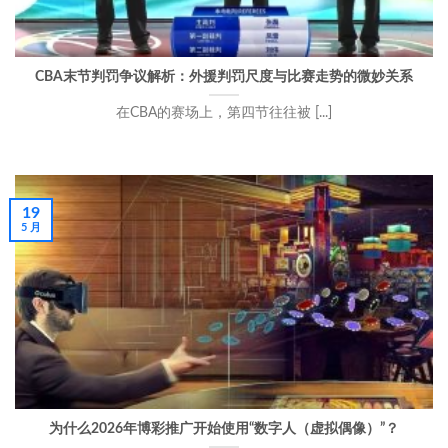
CBA末节判罚争议解析：外援判罚尺度与比赛走势的微妙关系
在CBA的赛场上，第四节往往被 [...]
19
5 月
为什么2026年博彩推广开始使用“数字人（虚拟偶像）”？