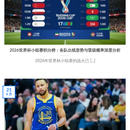
2026世界杯小组赛积分榜：各队出线形势与晋级概率深度分析
2026年世界杯小组赛的战火已 [...]
21
6 月