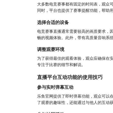
大多数电竞赛事都有固定的时间表，观众
同时，平台也提供了赛事提醒功能，帮助
选择合适的设备
电竞赛事直播通常需要较高的画质要求，
畅的视频体验。此外，带有高质量音响系
调整观赛环境
为了获得最佳的观看体验，观众应确保在
专注于比赛的细节和解说。
直播平台互动功能的使用技巧
参与实时弹幕互动
乐鱼官网提供了即时弹幕功能，观众可以
了观赛的趣味性，还能通过与他人的互动