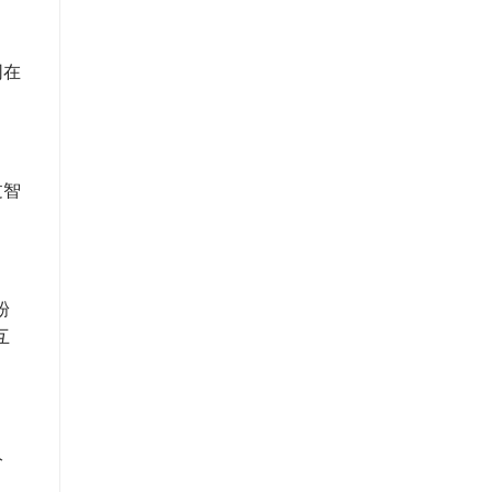
巨
让
赛：
星
球
从
即
盘
巅
将
下
峰
网在
登
的
到
场
赢
替
盘
补，
效
职
率
业
球
过智
员
的
“坠
落
曲
线”
如
粉
何
互
形
成？
分