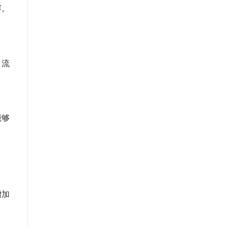
赛。
、流
能够
增加