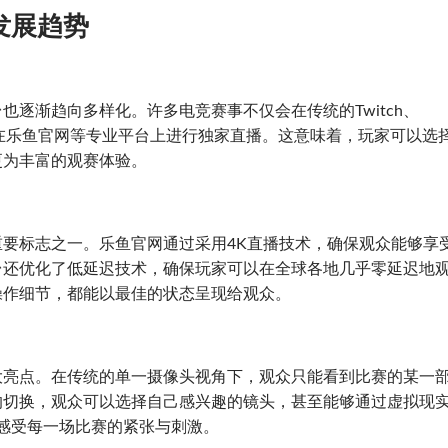
发展趋势
逐渐趋向多样化。许多电竞赛事不仅会在传统的Twitch、
播，还会在乐鱼官网等专业平台上进行独家直播。这意味着，玩家可以选
更为丰富的观赛体验。
要标志之一。乐鱼官网通过采用4K直播技术，确保观众能够享
台还优化了低延迟技术，确保玩家可以在全球各地几乎零延迟地
操作细节，都能以最佳的状态呈现给观众。
大亮点。在传统的单一摄像头视角下，观众只能看到比赛的某一
的切换，观众可以选择自己感兴趣的镜头，甚至能够通过虚拟现
境地感受每一场比赛的紧张与刺激。