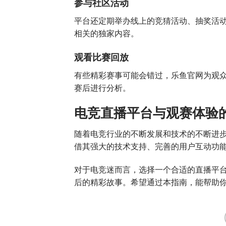
参与社区活动
平台还定期举办线上的竞猜活动、抽奖活
相关的独家内容。
观看比赛回放
有些精彩赛事可能会错过，乐鱼官网为观
赛后进行分析。
电竞直播平台与观赛体验
随着电竞行业的不断发展和技术的不断进
借其强大的技术支持、完善的用户互动功
对于电竞迷而言，选择一个合适的直播平
后的精彩故事。希望通过本指南，能帮助