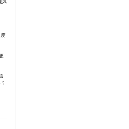
现风
速度
更
信
案？