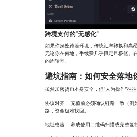
跨境支付的“无感化”
如果你身处跨境环境，传统汇率转换和高昂
无论你在何地，手续费几乎恒定且极低。
的周转率。
避坑指南：如何安全落地
虽然加密货币本身安全，但“人为操作”往
协议对齐： 充值前必须确认链路一致（例如：
路，资金极难找回。
地址校验： 养成使用二维码扫描或完整复