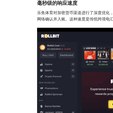
毫秒级的响应速度
乐鱼体育对加密货币渠道进行了深度优化，特别
网络确认并入账。这种速度是传统跨境电