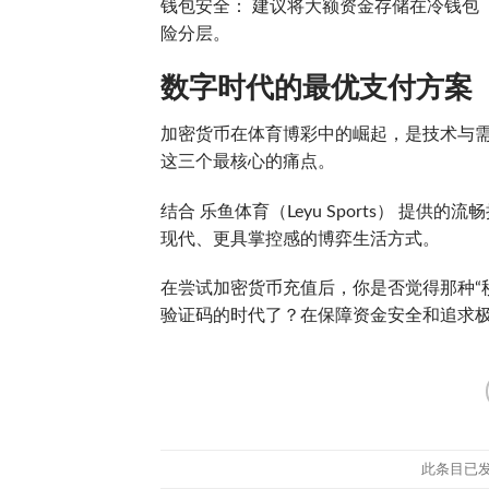
钱包安全： 建议将大额资金存储在冷钱包
险分层。
数字时代的最优支付方案
加密货币在体育博彩中的崛起，是技术与
这三个最核心的痛点。
结合 乐鱼体育（Leyu Sports） 
现代、更具掌控感的博弈生活方式。
在尝试加密货币充值后，你是否觉得那种“
验证码的时代了？在保障资金安全和追求
此条目已