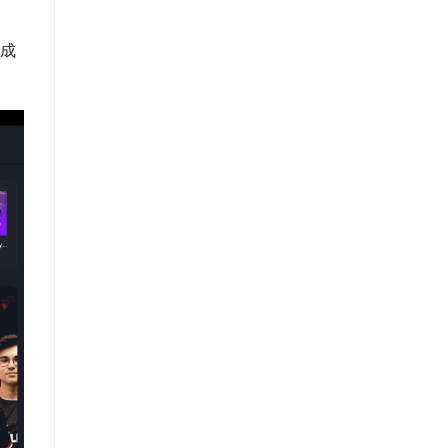
巨
让
赛：
星
球
从
即
盘
巅
完成
将
下
峰
登
的
到
场
赢
替
盘
补，
效
职
率
业
球
员
的
“坠
落
曲
线”
如
何
形
成？