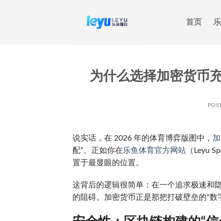
跳
到
首页
乐
内
容
为什么选择加密货币
POS
说实话，在 2026 年的体育博弈版图中，
加
配”。正如你在
乐鱼体育官方网站
（Leyu 
置于最显眼的位置。
这背后的逻辑很简单：在一个追求极速和隐
的阻碍。加密货币正是那把打破壁垒的“数