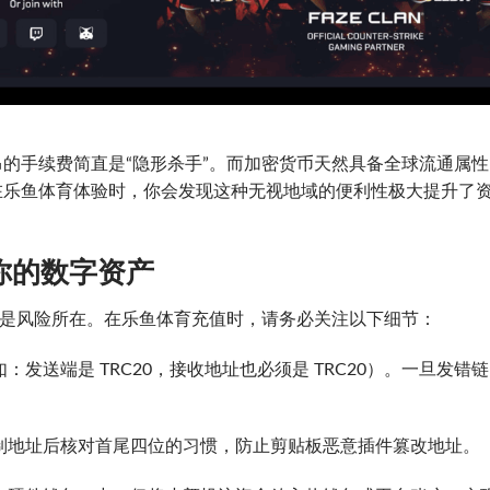
的手续费简直是“隐形杀手”。而加密货币天然具备全球流通属性
在乐鱼体育体验时，你会发现这种无视地域的便利性极大提升了
你的数字资产
往是风险所在。在乐鱼体育充值时，请务必关注以下细节：
发送端是 TRC20，接收地址也必须是 TRC20）。一旦发错链
制地址后核对首尾四位的习惯，防止剪贴板恶意插件篡改地址。