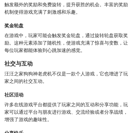
触发额外的奖励和免费旋转，提升获胜的机会。丰富的奖励
机制使得游戏充满了刺激感和乐趣。
奖金轮盘
在游戏中，玩家可能会触发奖金轮盘，通过旋转轮盘获取奖
励。这种元素添加了随机性，使游戏充满了惊喜与变数，让
每位玩家都能体验到心跳加速的感觉。
社交与互动
汪汪之家狗狗神老虎机不仅是一款个人游戏，它也增进了玩
家之间的社交互动。
社区活动
许多在线游戏平台都提供了玩家之间的互动和分享功能，玩
家可以通过平台与朋友进行游戏、交流经验或者分享战绩，
增强了游戏的趣味性。