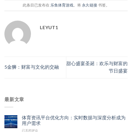
此条目已发布在
乐鱼体育游戏
。将
永久链接
书签。
LEYUT1
甜心盛宴圣诞：欢乐与财富的
5金狮：财富与文化的交融
节日盛宴
最新文章
体育资讯平台优化方向：实时数据与深度分析成为
用户需求
体
已关闭评论