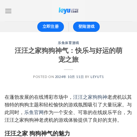
跳
到
内
容
立即注册
登陆游戏
乐鱼体育游戏
汪汪之家狗狗神气：快乐与好运的萌
宠之旅
POSTED ON
2024年 10月 11日
BY
LEYUT1
在蓬勃发展的在线博彩市场中，
汪汪之家狗狗神
老虎机以其
独特的狗狗主题和轻松愉快的游戏氛围吸引了大量玩家。与
此同时，
乐鱼官网
作为一个安全、可靠的在线娱乐平台，为
汪汪之家狗狗神老虎机的游戏体验提供了良好的支持。
汪汪之家 狗狗神气的魅力