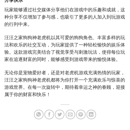
分享快乐
玩家能够通过社交媒体分享他们在游戏中的乐趣和成就，这
种分享不仅增加了参与感，也吸引了更多的人加入到玩游戏
的行列中来。
汪汪之家狗狗神老虎机以其可爱的狗狗角色、丰富多样的玩
法和欢乐的社交互动，为玩家提供了一种轻松愉快的娱乐体
验。这款游戏完美结合了视觉享受与刺激玩法，使得每位玩
家在追逐财富的同时，能够感受到游戏带来的愉悦体验。
无论你是宠物爱好者，还是对老虎机游戏充满热情的玩家，
汪汪之家狗狗神老虎机都将为你打开一个充满欢乐与惊喜的
游戏世界。在每一次旋转中，期待着幸运之神的眷顾，迎接
属于你的财富和快乐！