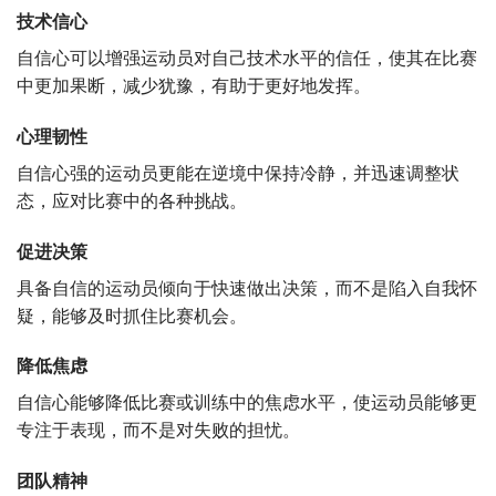
技术信心
自信心可以增强运动员对自己技术水平的信任，使其在比赛
中更加果断，减少犹豫，有助于更好地发挥。
心理韧性
自信心强的运动员更能在逆境中保持冷静，并迅速调整状
态，应对比赛中的各种挑战。
促进决策
具备自信的运动员倾向于快速做出决策，而不是陷入自我怀
疑，能够及时抓住比赛机会。
降低焦虑
自信心能够降低比赛或训练中的焦虑水平，使运动员能够更
专注于表现，而不是对失败的担忧。
团队精神