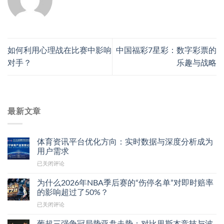
如何利用心理战在比赛中影响
中国福彩7星彩：数字彩票的
对手？
乐趣与战略
最新文章
体育资讯平台优化方向：实时数据与深度分析成为
用户需求
体
已关闭评论
育
资
为什么2026年NBA季后赛的“伤停名单”对即时赔率
讯
的影响超过了50%？
平
为
已关闭评论
台
什
优
么
化