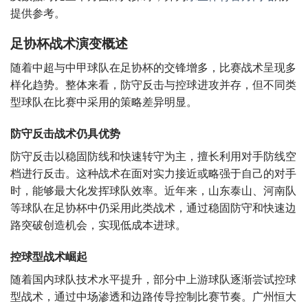
提供参考。
足协杯战术演变概述
随着中超与中甲球队在足协杯的交锋增多，比赛战术呈现多
样化趋势。整体来看，防守反击与控球进攻并存，但不同类
型球队在比赛中采用的策略差异明显。
防守反击战术仍具优势
防守反击以稳固防线和快速转守为主，擅长利用对手防线空
档进行反击。这种战术在面对实力接近或略强于自己的对手
时，能够最大化发挥球队效率。近年来，山东泰山、河南队
等球队在足协杯中仍采用此类战术，通过稳固防守和快速边
路突破创造机会，实现低成本进球。
控球型战术崛起
随着国内球队技术水平提升，部分中上游球队逐渐尝试控球
型战术，通过中场渗透和边路传导控制比赛节奏。广州恒大