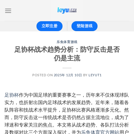
跳
到
内
容
立即注册
登陆游戏
乐鱼体育游戏
足协杯战术趋势分析：防守反击是否
仍是主流
POSTED ON
2025年 12月 10日
BY
LEYUT1
足协杯
作为中国足球的重要赛事之一，历年来不仅体现球队
实力，也折射出国内足球战术的发展趋势。近年来，随着各
队阵容和技战术水平提升，足协杯比赛风格逐渐多元化。然
而，防守反击这一传统战术是否仍然占据主流地位，成为了
球迷和专家关注的焦点。本文将从战术趋势、各队打法分析
及数据对比三个方面深入探讨，并为
乐鱼体育官方网站
用户