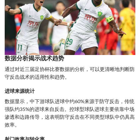
数据分析揭示战术趋势
通过对近三届足协杯比赛数据的分析，可以更清晰地判断防
守反击战术的适用性和趋势。
进球来源统计
数据显示，中下游球队进球中约60%来源于防守反击，传统
强队约35%的进球来自反击。控球型球队进球主要依靠中场
渗透和边路传导，这表明防守反击在不同类型球队中仍具高
效率。
射门效率与转化率